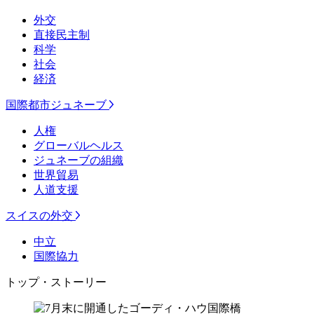
外交
直接民主制
科学
社会
経済
国際都市ジュネーブ
人権
グローバルヘルス
ジュネーブの組織
世界貿易
人道支援
スイスの外交
中立
国際協力
トップ・ストーリー