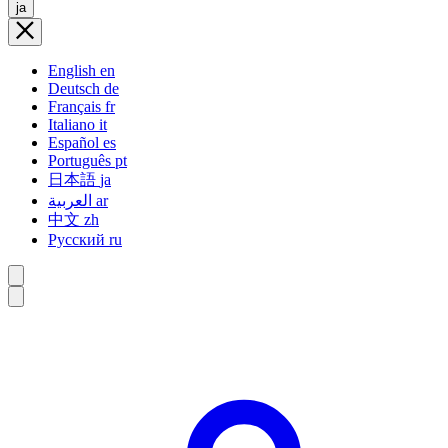
ja
English
en
Deutsch
de
Français
fr
Italiano
it
Español
es
Português
pt
日本語
ja
العربية
ar
中文
zh
Русский
ru