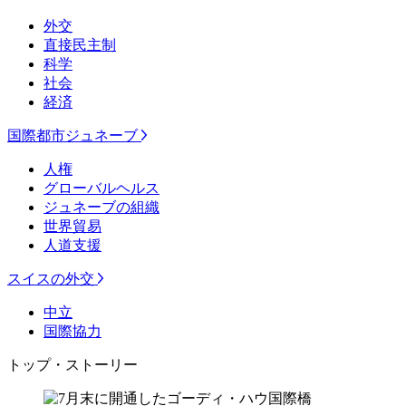
外交
直接民主制
科学
社会
経済
国際都市ジュネーブ
人権
グローバルヘルス
ジュネーブの組織
世界貿易
人道支援
スイスの外交
中立
国際協力
トップ・ストーリー