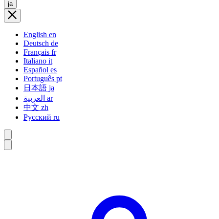
ja
English
en
Deutsch
de
Français
fr
Italiano
it
Español
es
Português
pt
日本語
ja
العربية
ar
中文
zh
Русский
ru