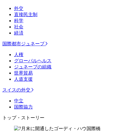
外交
直接民主制
科学
社会
経済
国際都市ジュネーブ
人権
グローバルヘルス
ジュネーブの組織
世界貿易
人道支援
スイスの外交
中立
国際協力
トップ・ストーリー