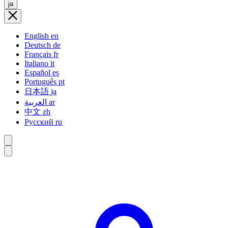
ja
English
en
Deutsch
de
Français
fr
Italiano
it
Español
es
Português
pt
日本語
ja
العربية
ar
中文
zh
Русский
ru