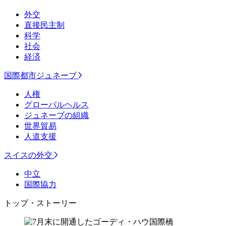
外交
直接民主制
科学
社会
経済
国際都市ジュネーブ
人権
グローバルヘルス
ジュネーブの組織
世界貿易
人道支援
スイスの外交
中立
国際協力
トップ・ストーリー