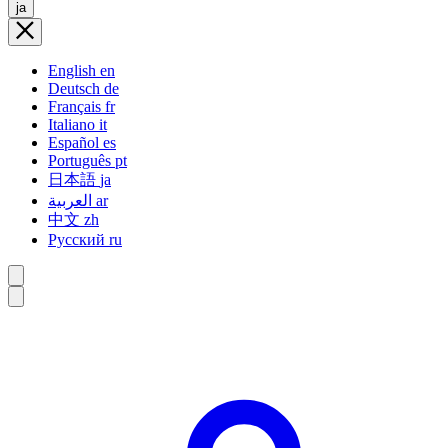
ja
English
en
Deutsch
de
Français
fr
Italiano
it
Español
es
Português
pt
日本語
ja
العربية
ar
中文
zh
Русский
ru