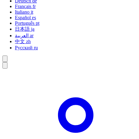
Deutsch
de
Français
fr
Italiano
it
Español
es
Português
pt
日本語
ja
العربية
ar
中文
zh
Русский
ru