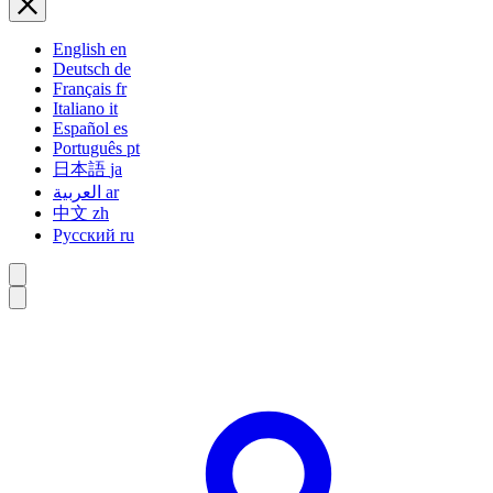
English
en
Deutsch
de
Français
fr
Italiano
it
Español
es
Português
pt
日本語
ja
العربية
ar
中文
zh
Русский
ru