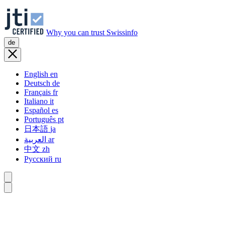
Why you can trust Swissinfo
de
English
en
Deutsch
de
Français
fr
Italiano
it
Español
es
Português
pt
日本語
ja
العربية
ar
中文
zh
Русский
ru