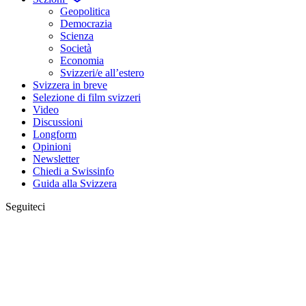
Geopolitica
Democrazia
Scienza
Società
Economia
Svizzeri/e all’estero
Svizzera in breve
Selezione di film svizzeri
Video
Discussioni
Longform
Opinioni
Newsletter
Chiedi a Swissinfo
Guida alla Svizzera
Seguiteci