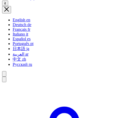
it
English
en
Deutsch
de
Français
fr
Italiano
it
Español
es
Português
pt
日本語
ja
العربية
ar
中文
zh
Русский
ru