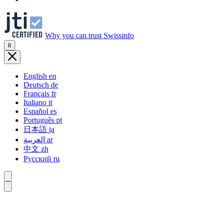
Why you can trust Swissinfo
it
English
en
Deutsch
de
Français
fr
Italiano
it
Español
es
Português
pt
日本語
ja
العربية
ar
中文
zh
Русский
ru