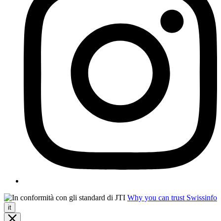
Why you can trust Swissinfo
it