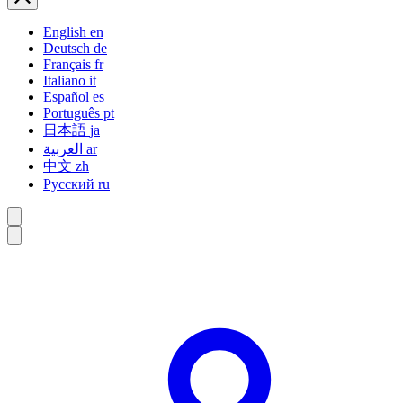
English
en
Deutsch
de
Français
fr
Italiano
it
Español
es
Português
pt
日本語
ja
العربية
ar
中文
zh
Русский
ru