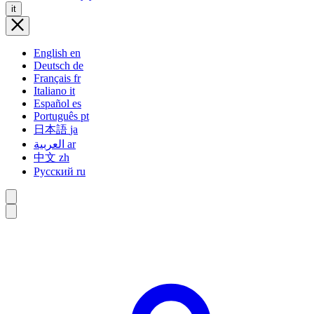
it
English
en
Deutsch
de
Français
fr
Italiano
it
Español
es
Português
pt
日本語
ja
العربية
ar
中文
zh
Русский
ru