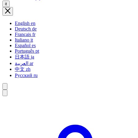
it
English
en
Deutsch
de
Français
fr
Italiano
it
Español
es
Português
pt
日本語
ja
العربية
ar
中文
zh
Русский
ru