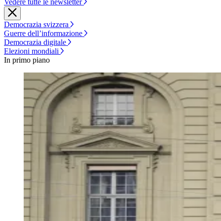
Vedere tutte le newsletter
Democrazia svizzera
Guerre dell’informazione
Democrazia digitale
Elezioni mondiali
In primo piano