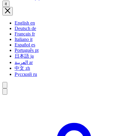
it
English
en
Deutsch
de
Français
fr
Italiano
it
Español
es
Português
pt
日本語
ja
العربية
ar
中文
zh
Русский
ru