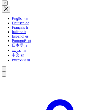
it
English
en
Deutsch
de
Français
fr
Italiano
it
Español
es
Português
pt
日本語
ja
العربية
ar
中文
zh
Русский
ru