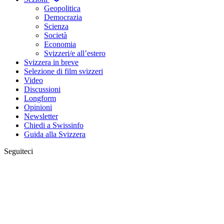
Geopolitica
Democrazia
Scienza
Società
Economia
Svizzeri/e all’estero
Svizzera in breve
Selezione di film svizzeri
Video
Discussioni
Longform
Opinioni
Newsletter
Chiedi a Swissinfo
Guida alla Svizzera
Seguiteci