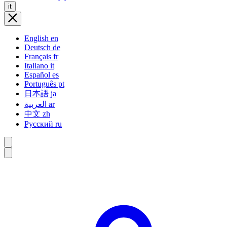
it
English
en
Deutsch
de
Français
fr
Italiano
it
Español
es
Português
pt
日本語
ja
العربية
ar
中文
zh
Русский
ru