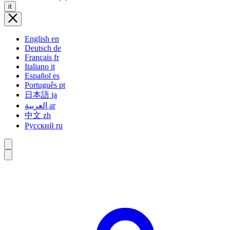
it
English
en
Deutsch
de
Français
fr
Italiano
it
Español
es
Português
pt
日本語
ja
العربية
ar
中文
zh
Русский
ru