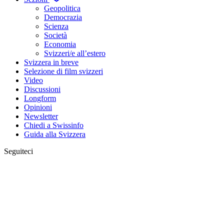
Geopolitica
Democrazia
Scienza
Società
Economia
Svizzeri/e all’estero
Svizzera in breve
Selezione di film svizzeri
Video
Discussioni
Longform
Opinioni
Newsletter
Chiedi a Swissinfo
Guida alla Svizzera
Seguiteci