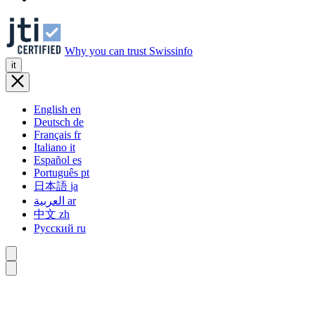
Why you can trust Swissinfo
it
English
en
Deutsch
de
Français
fr
Italiano
it
Español
es
Português
pt
日本語
ja
العربية
ar
中文
zh
Русский
ru