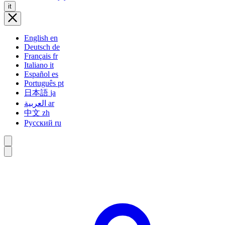
it
English
en
Deutsch
de
Français
fr
Italiano
it
Español
es
Português
pt
日本語
ja
العربية
ar
中文
zh
Русский
ru