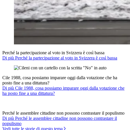
Perché la partecipazione al voto in Svizzera è così bassa
Di più Perché la partecipazione al voto in Svizzera è così bassa
Cile 1988, cosa possiamo imparare oggi dalla votazione che ha
posto fine a una dittatura?
Di più Cile 1988, cosa possiamo imparare oggi dalla votazione che
ha posto fine a una dittatura?
Perché le assemblee cittadine non possono contrastare il populismo
Di più Perché le assemblee cittadine non possono contrastare il
populismo
Vedi tutte le storie di questo tema