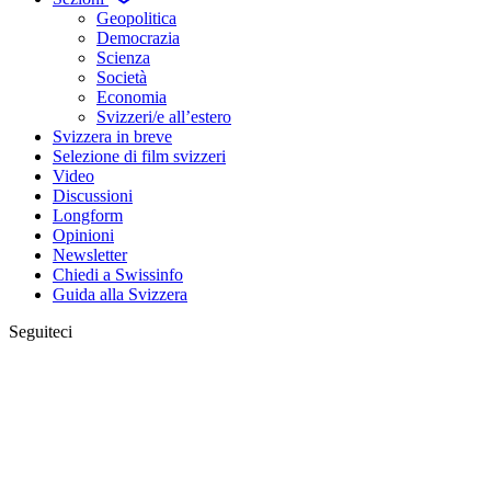
Geopolitica
Democrazia
Scienza
Società
Economia
Svizzeri/e all’estero
Svizzera in breve
Selezione di film svizzeri
Video
Discussioni
Longform
Opinioni
Newsletter
Chiedi a Swissinfo
Guida alla Svizzera
Seguiteci