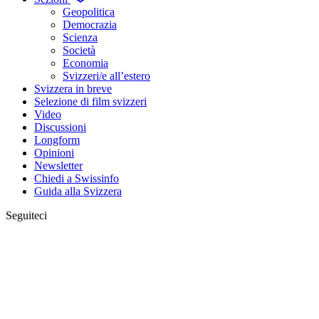
Geopolitica
Democrazia
Scienza
Società
Economia
Svizzeri/e all’estero
Svizzera in breve
Selezione di film svizzeri
Video
Discussioni
Longform
Opinioni
Newsletter
Chiedi a Swissinfo
Guida alla Svizzera
Seguiteci