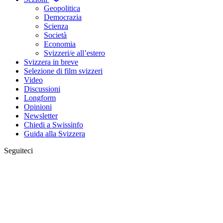
Geopolitica
Democrazia
Scienza
Società
Economia
Svizzeri/e all’estero
Svizzera in breve
Selezione di film svizzeri
Video
Discussioni
Longform
Opinioni
Newsletter
Chiedi a Swissinfo
Guida alla Svizzera
Seguiteci