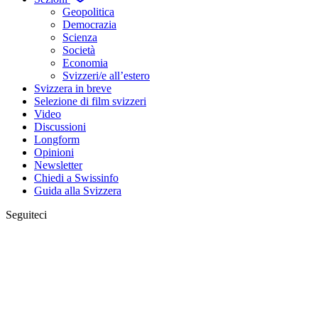
Geopolitica
Democrazia
Scienza
Società
Economia
Svizzeri/e all’estero
Svizzera in breve
Selezione di film svizzeri
Video
Discussioni
Longform
Opinioni
Newsletter
Chiedi a Swissinfo
Guida alla Svizzera
Seguiteci