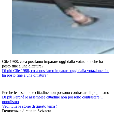
Cile 1988, cosa possiamo imparare oggi dalla votazione che ha
posto fine a una dittatura?
Di più Cile 1988, cosa possiamo imparare oggi dalla votazione che
ha posto fine a una dittatura?
Perché le assemblee cittadine non possono contrastare il populismo
Di più Perché le assemblee cittadine non possono contrastare il
populismo
Vedi tutte le storie di questo tema
Democrazia diretta in Svizzera