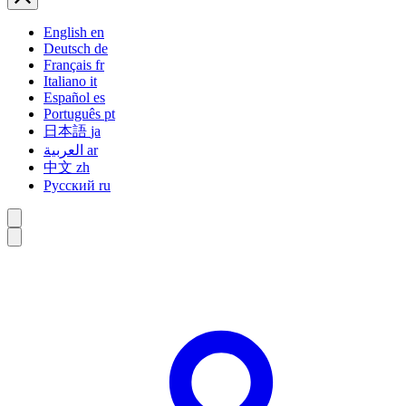
English
en
Deutsch
de
Français
fr
Italiano
it
Español
es
Português
pt
日本語
ja
العربية
ar
中文
zh
Русский
ru