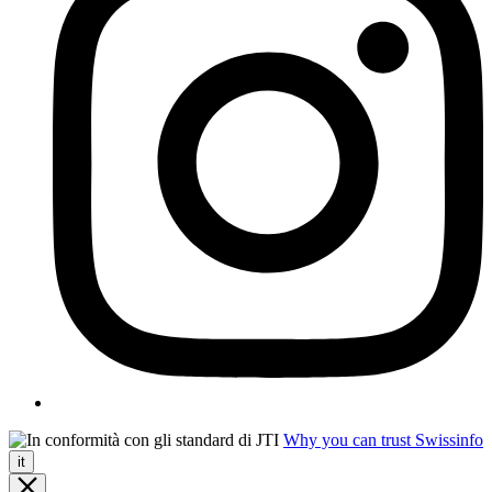
Why you can trust Swissinfo
it