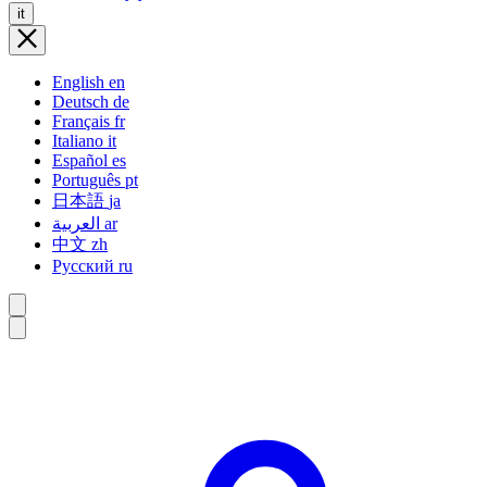
it
English
en
Deutsch
de
Français
fr
Italiano
it
Español
es
Português
pt
日本語
ja
العربية
ar
中文
zh
Русский
ru