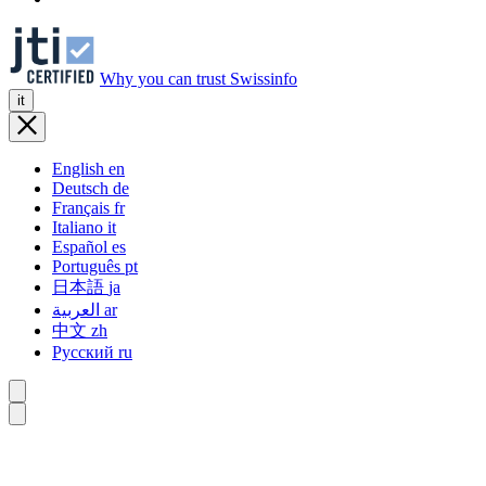
Why you can trust Swissinfo
it
English
en
Deutsch
de
Français
fr
Italiano
it
Español
es
Português
pt
日本語
ja
العربية
ar
中文
zh
Русский
ru