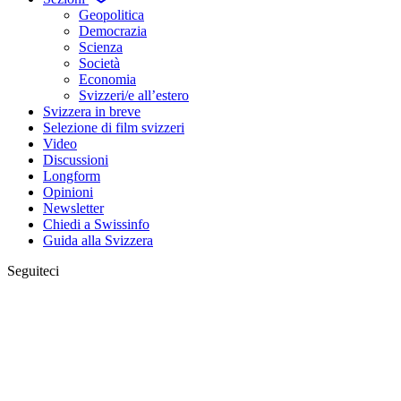
Geopolitica
Democrazia
Scienza
Società
Economia
Svizzeri/e all’estero
Svizzera in breve
Selezione di film svizzeri
Video
Discussioni
Longform
Opinioni
Newsletter
Chiedi a Swissinfo
Guida alla Svizzera
Seguiteci