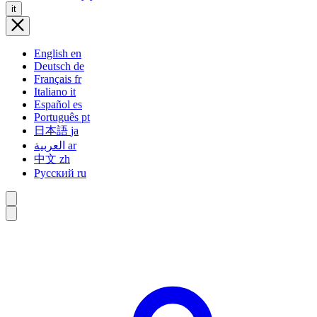
it
English
en
Deutsch
de
Français
fr
Italiano
it
Español
es
Português
pt
日本語
ja
العربية
ar
中文
zh
Русский
ru