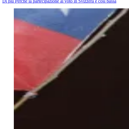
Di più Perché la partecipazione al voto in Svizzera è così bassa