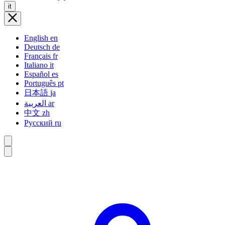
it
English
en
Deutsch
de
Français
fr
Italiano
it
Español
es
Português
pt
日本語
ja
العربية
ar
中文
zh
Русский
ru