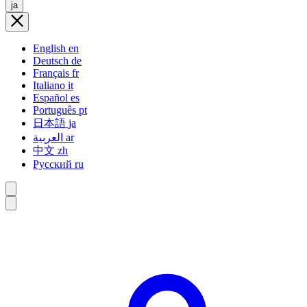
ja
English
en
Deutsch
de
Français
fr
Italiano
it
Español
es
Português
pt
日本語
ja
العربية
ar
中文
zh
Русский
ru