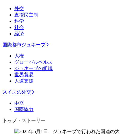
外交
直接民主制
科学
社会
経済
国際都市ジュネーブ
人権
グローバルヘルス
ジュネーブの組織
世界貿易
人道支援
スイスの外交
中立
国際協力
トップ・ストーリー