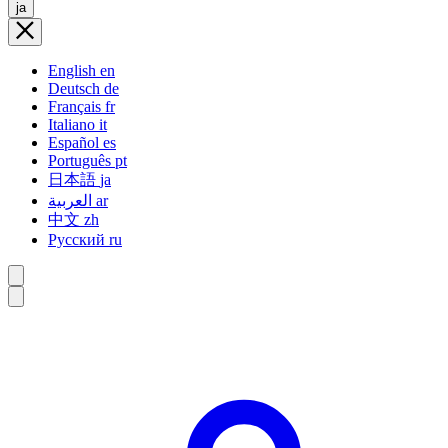
ja
English
en
Deutsch
de
Français
fr
Italiano
it
Español
es
Português
pt
日本語
ja
العربية
ar
中文
zh
Русский
ru