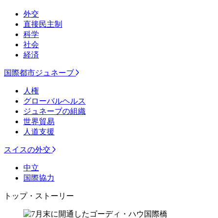
外交
直接民主制
科学
社会
経済
国際都市ジュネーブ
人権
グローバルヘルス
ジュネーブの組織
世界貿易
人道支援
スイスの外交
中立
国際協力
トップ・ストーリー