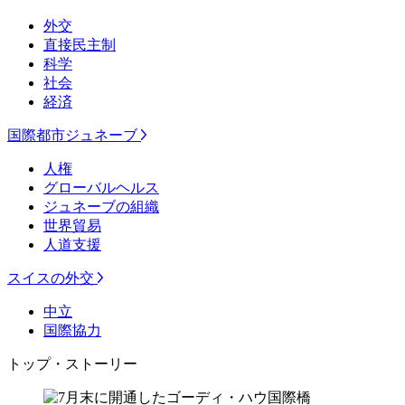
外交
直接民主制
科学
社会
経済
国際都市ジュネーブ
人権
グローバルヘルス
ジュネーブの組織
世界貿易
人道支援
スイスの外交
中立
国際協力
トップ・ストーリー