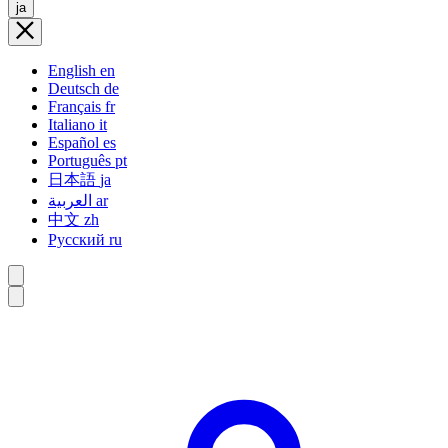
ja
English
en
Deutsch
de
Français
fr
Italiano
it
Español
es
Português
pt
日本語
ja
العربية
ar
中文
zh
Русский
ru