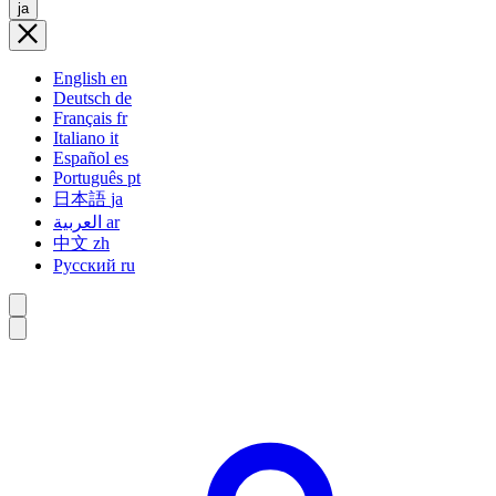
ja
English
en
Deutsch
de
Français
fr
Italiano
it
Español
es
Português
pt
日本語
ja
العربية
ar
中文
zh
Русский
ru