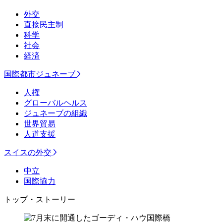
外交
直接民主制
科学
社会
経済
国際都市ジュネーブ
人権
グローバルヘルス
ジュネーブの組織
世界貿易
人道支援
スイスの外交
中立
国際協力
トップ・ストーリー