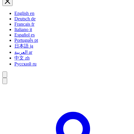
English
en
Deutsch
de
Français
fr
Italiano
it
Español
es
Português
pt
日本語
ja
العربية
ar
中文
zh
Русский
ru