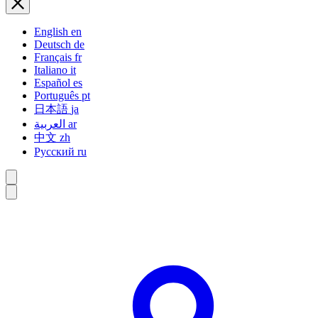
English
en
Deutsch
de
Français
fr
Italiano
it
Español
es
Português
pt
日本語
ja
العربية
ar
中文
zh
Русский
ru