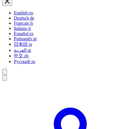
English
en
Deutsch
de
Français
fr
Italiano
it
Español
es
Português
pt
日本語
ja
العربية
ar
中文
zh
Русский
ru