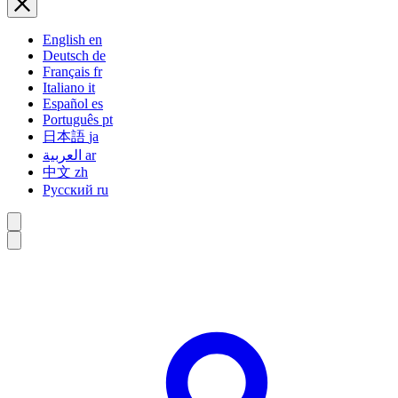
English
en
Deutsch
de
Français
fr
Italiano
it
Español
es
Português
pt
日本語
ja
العربية
ar
中文
zh
Русский
ru