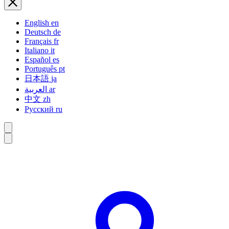
English
en
Deutsch
de
Français
fr
Italiano
it
Español
es
Português
pt
日本語
ja
العربية
ar
中文
zh
Русский
ru