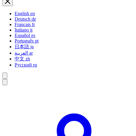
English
en
Deutsch
de
Français
fr
Italiano
it
Español
es
Português
pt
日本語
ja
العربية
ar
中文
zh
Русский
ru