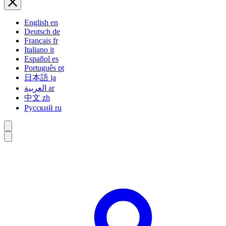
English
en
Deutsch
de
Français
fr
Italiano
it
Español
es
Português
pt
日本語
ja
العربية
ar
中文
zh
Русский
ru