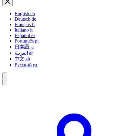
English
en
Deutsch
de
Français
fr
Italiano
it
Español
es
Português
pt
日本語
ja
العربية
ar
中文
zh
Русский
ru