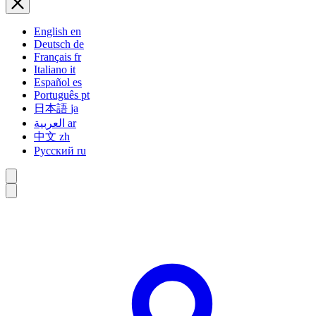
English
en
Deutsch
de
Français
fr
Italiano
it
Español
es
Português
pt
日本語
ja
العربية
ar
中文
zh
Русский
ru