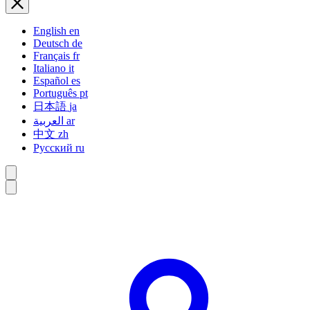
English
en
Deutsch
de
Français
fr
Italiano
it
Español
es
Português
pt
日本語
ja
العربية
ar
中文
zh
Русский
ru