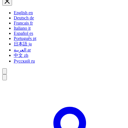
English
en
Deutsch
de
Français
fr
Italiano
it
Español
es
Português
pt
日本語
ja
العربية
ar
中文
zh
Русский
ru