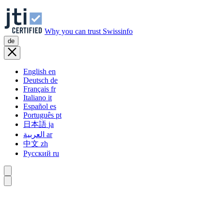
Why you can trust Swissinfo
de
English
en
Deutsch
de
Français
fr
Italiano
it
Español
es
Português
pt
日本語
ja
العربية
ar
中文
zh
Русский
ru