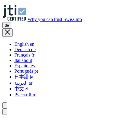
Why you can trust Swissinfo
de
English
en
Deutsch
de
Français
fr
Italiano
it
Español
es
Português
pt
日本語
ja
العربية
ar
中文
zh
Русский
ru