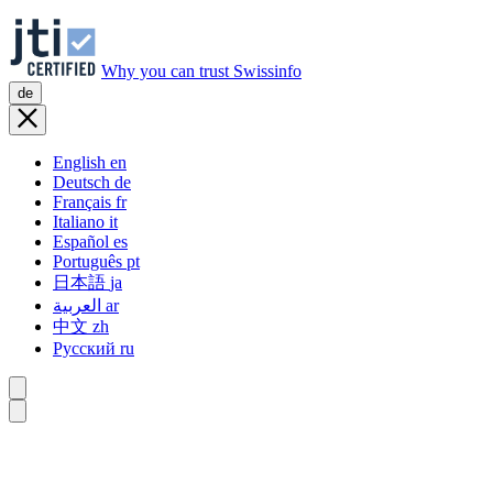
Why you can trust Swissinfo
de
English
en
Deutsch
de
Français
fr
Italiano
it
Español
es
Português
pt
日本語
ja
العربية
ar
中文
zh
Русский
ru