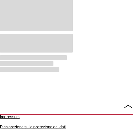
To
all
Impressum
Dichiarazione sulla protezione dei dati