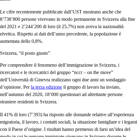
Le cifre recentemente pubblicate dall’UST mostrano anche che
8’738’800 persone vivevano in modo permanente in Svizzera alla fine
del 2021 e 2’244’200 di loro (il 25,7%) non aveva la nazionalità
elvetica. Rispetto ai dati dell’anno precedente, la popolazione è
aumentata dello 0,8%.
Svizzera, “il posto giusto”
Per comprendere il fenomeno dell’immigrazione in Svizzera, i
ricercatori e le ricercatrici del gruppo “nccr – on the move”
dell’Università di Ginevra realizzano ogni due anni un sondaggio
d’opinione. Per
la terza edizione
il gruppo di lavoro ha inviato,
nell’autunno del 2020, 18’000 questionari ad altrettante persone
straniere residenti in Svizzera.
Il 41% di loro (7’393) ha risposto alle domande relative all’esperienza
migratoria, il lavoro, i contatti sociali, la situazione famigliare e i legami
con il Paese d’origine. I risultati hanno permesso di farsi un’idea del
modo in cui le persone immigrate vivevano in Svizzera durante le