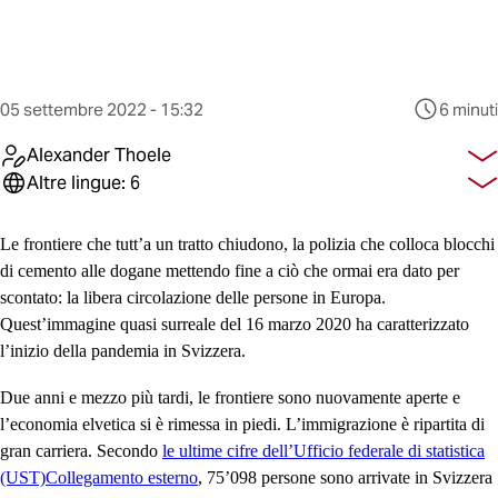
Questo
05 settembre 2022 - 15:32
6 minuti
contenuto
è
Alexander Thoele
stato
Altre lingue: 6
pubblicato
al
Le frontiere che tutt’a un tratto chiudono, la polizia che colloca blocchi
di cemento alle dogane mettendo fine a ciò che ormai era dato per
scontato: la libera circolazione delle persone in Europa.
Quest’immagine quasi surreale del 16 marzo 2020 ha caratterizzato
l’inizio della pandemia in Svizzera.
Due anni e mezzo più tardi, le frontiere sono nuovamente aperte e
l’economia elvetica si è rimessa in piedi. L’immigrazione è ripartita di
gran carriera. Secondo
le ultime cifre dell’Ufficio federale di statistica
(UST)
Collegamento esterno
, 75’098 persone sono arrivate in Svizzera