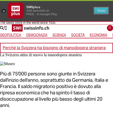
SWIplus
View
SWI swissinfo.ch
FREE - In Google Play
The Swiss voice in the world since 1935
Vai alla homepage
Vai alla navigazione
Vai alla navigazione orizzontale
Vai alla selezione della lingua
Vai al contenuto
IT
GEOPOLITICA
DEMOCRAZIA
SCIENZA
SOCIETÀ
ECONOMIA
Perché la Svizzera ha bisogno di manodopera straniera
La Svizzera attira di nuovo la manodopera straniera
Più di 75'000 persone sono giunte in Svizzera
dall'inizio dell'anno, soprattutto da Germania, Italia e
Francia. Il saldo migratorio positivo è dovuto alla
ripresa economica che ha spinto il tasso di
disoccupazione al livello più basso degli ultimi 20
anni.